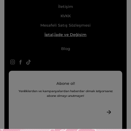
a
İletişim
l
KVKK
s
Mesafeli Satış Sözleşmesi
t
İptal,İade ve Değişim
o
r
Blog
e
Abone ol!
Yeniliklerden ve kampanyalardan haberdar olmak istiyorsanız
abone olmayı unutmayın!